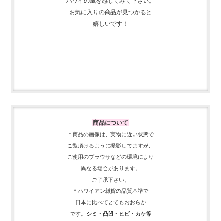
ハワイの風を感じてみて下さい。
お気に入りの商品が見つかると
嬉しいです！
商品について
＊商品の画像は、実物に近い
状態で
ご覧頂けるように
撮影してますが、
ご使用の
ブラウザなどの環境により
異なる場合があります。
ご了承下さい。
＊ハワイアン雑貨の品質基準で
日本に比べてとてもおおらか
です。
シミ・凸凹・ヒビ・カケ等