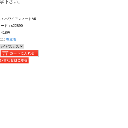
承下さい。
名：ハワイアンノートA6
ード：s22890
418円
:
〇
在庫表