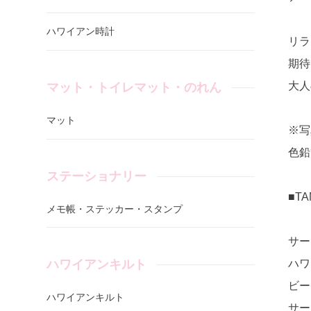
ハワイアン時計
リラ
期待
大人
マット・トイレマット・のれん
マット
※写
色鉛
ステーショナリー
■T
メモ帳・ステッカー・スタンプ
サー
ハワ
ハワイアンキルト
ビー
ハワイアンキルト
サー