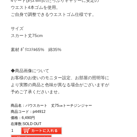
4ヤード(約3.6m)のたっぷりギャザーに安定の
ウエスト4本ゴムを使用。
ご自身で調整できるウエストゴム仕様です。
サイズ
スカート丈75cm
素材 ﾎﾟﾘｴｽﾃﾙ65% 綿35%
◆商品画像について
お客様のお使いのモニター設定、お部屋の照明等に
より実際の商品と色味が異なる場合がございますが
予めご了承くださいませ。
商品名：パウスカート 丈75㎝トーチジンジャー
商品コード：p44912
価格：6,490円
在庫数:SOLD OUT