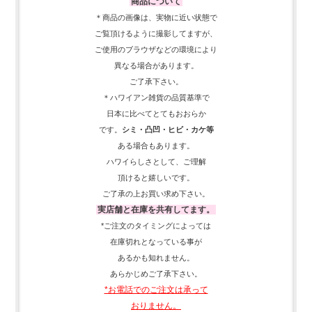
商品について
＊商品の画像は、実物に近い
状態で
ご覧頂けるように
撮影してますが、
ご使用の
ブラウザなどの環境により
異なる場合があります。
ご了承下さい。
＊ハワイアン雑貨の品質基準で
日本に比べてとてもおおらか
です。
シミ・凸凹・ヒビ・カケ等
ある場合もあります。
ハワイらしさとして、
ご理解
頂ける
と嬉しいです。
ご了承の上お買い求め下さい。
実店舗と在庫を共有してます。
*ご注文のタイミングによっては
在庫切れとなっている事が
あるかも知れません。
あらかじめご了承下さい。
*お電話でのご注文は承って
おりません。