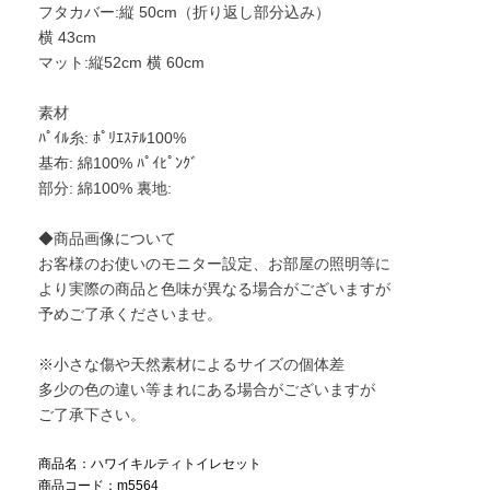
フタカバー:縦 50cm（折り返し部分込み）
横 43cm
マット:縦52cm 横 60cm
素材
ﾊﾟｲﾙ糸: ﾎﾟﾘｴｽﾃﾙ100%
基布: 綿100% ﾊﾟｲﾋﾟﾝｸﾞ
部分: 綿100% 裏地:
◆商品画像について
お客様のお使いのモニター設定、お部屋の照明等に
より実際の商品と色味が異なる場合がございますが
予めご了承くださいませ。
※小さな傷や天然素材によるサイズの個体差
多少の色の違い等まれにある場合がございますが
ご了承下さい。
商品名：ハワイキルティトイレセット
商品コード：m5564