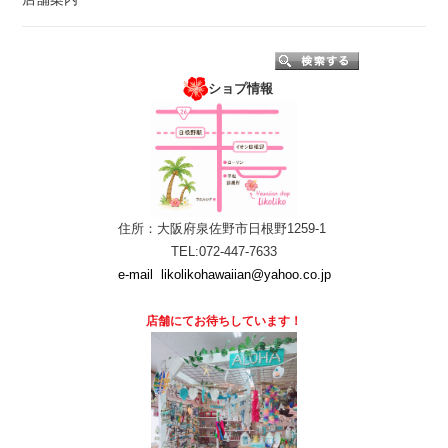
ショプ情報
住所：大阪府泉佐野市日根野1259-1
TEL:072-447-7633
e-mail
likolikohawaiian@yahoo.co.jp
店舗にて
お待ちしています！