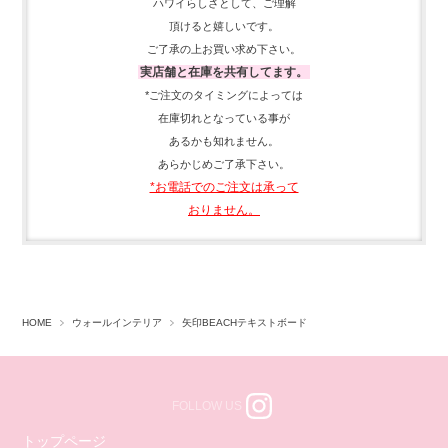
ハワイらしさとして、
ご理解
頂ける
と嬉しいです。
ご了承の上お買い求め下さい。
実店舗と在庫を共有してます。
*ご注文のタイミングによっては
在庫切れとなっている事が
あるかも知れません。
あらかじめご了承下さい。
*お電話でのご注文は承って
おりません。
HOME
ウォールインテリア
矢印BEACHテキストボード
FOLLOW US
トップページ