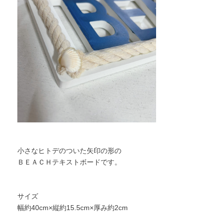
小さなヒトデのついた矢印の形の
ＢＥＡＣＨテキストボードです。
サイズ
幅約40cm×縦約15.5cm×厚み約2cm