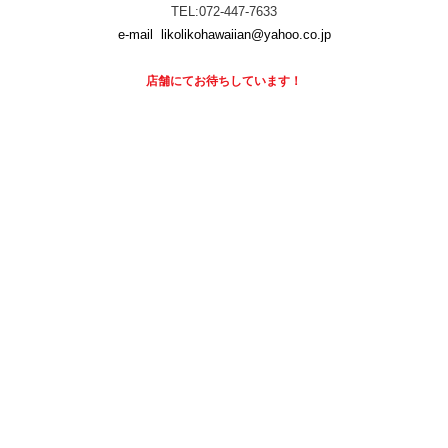
TEL:072-447-7633
e-mail
likolikohawaiian@yahoo.co.jp
店舗にて
お待ちしています！