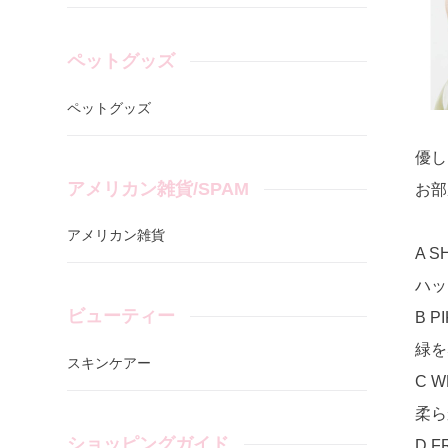
ペットグッズ
ペットグッズ
優し
アメリカン雑貨/SPAM
お部
アメリカン雑貨
A S
ハッ
ビューティー
B P
緑を
スキンケアー
C W
柔ら
ショッピングガイド
D F