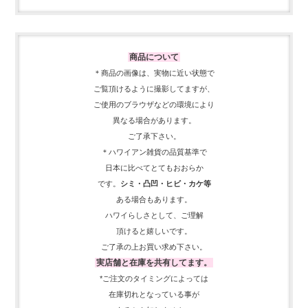
商品について
＊商品の画像は、実物に近い
状態で
ご覧頂けるように
撮影してますが、
ご使用の
ブラウザなどの環境により
異なる場合があります。
ご了承下さい。
＊ハワイアン雑貨の品質基準で
日本に比べてとてもおおらか
です。
シミ・凸凹・ヒビ・カケ等
ある場合もあります。
ハワイらしさとして、
ご理解
頂ける
と嬉しいです。
ご了承の上お買い求め下さい。
実店舗と在庫を共有してます。
*ご注文のタイミングによっては
在庫切れとなっている事が
あるかも知れません。