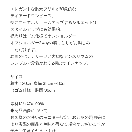
エレガントな胸元フリルが印象的な
ティアードワンピース。
裾に向ってボリュームアップするシルエットは
スタイルアップにも効果的。
襟周りはゴム仕様でオンショルダー
オフショルダー2wayの着こなしがお楽しみ
いただけます。
線画のバナナリーフと大胆なアンスリウムの
シンプルで愛着がわく2柄のラインナップ。
サイズ
着丈 120cm 肩幅 38cm～80cm
（ゴム仕様）胸囲 96cm
素材ﾎﾟﾘｴｽﾃﾙ100%
◆商品画像について
お客様のお使いのモニター設定、お部屋の照明等に
より実際の商品と色味が異なる場合がございますが
予めご了承くださいませ。