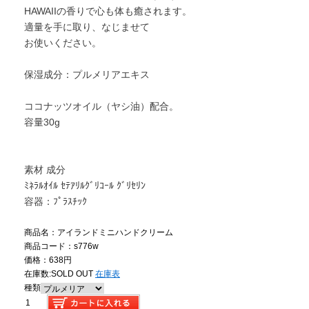
HAWAIIの香りで心も体も癒されます。
適量を手に取り、なじませて
お使いください。
保湿成分：プルメリアエキス
ココナッツオイル（ヤシ油）配合。
容量30g
素材 成分
ﾐﾈﾗﾙｵｲﾙ ｾﾃｱﾘﾙｸﾞﾘｺｰﾙ ｸﾞﾘｾﾘﾝ
容器：ﾌﾟﾗｽﾁｯｸ
商品名：アイランドミニハンドクリーム
商品コード：s776w
価格：638円
在庫数:
SOLD OUT
在庫表
種類