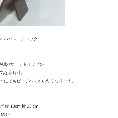
WAIIのサーフトリップの
気な置時計。
ぐにでもビーチへ向かいたくなりそう。
 縦 13cm 横 23 cm
 MDF