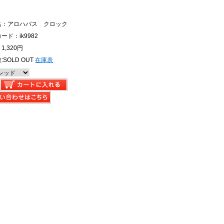
名：アロハバス クロック
ード：ik9982
1,320円
:
SOLD OUT
在庫表