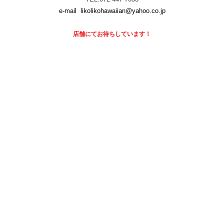
e-mail
likolikohawaiian@yahoo.co.jp
店舗にて
お待ちしています！